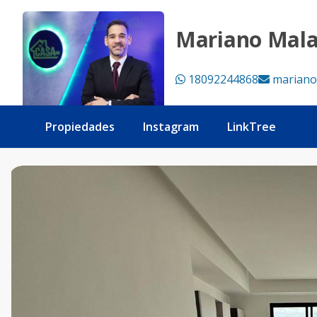
Apartamento de 1 habitación a estrenar en Evaristo Morale
Mariano Mal
18092244868
mariano
Propiedades
Instagram
LinkTree