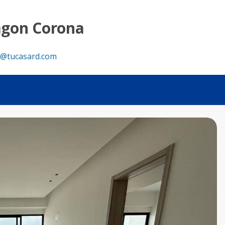
s - Tu Casa RD
agon Corona
@tucasard.com