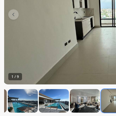
1
/
9