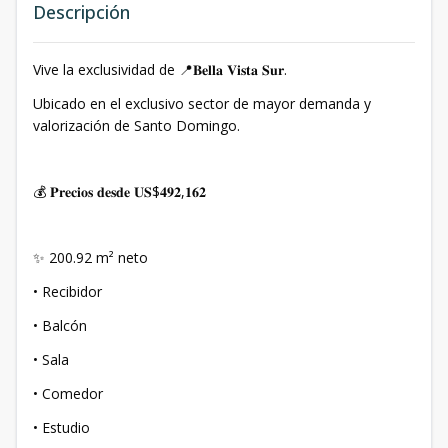
Descripción
Vive la exclusividad de 📍𝐁𝐞𝐥𝐥𝐚 𝐕𝐢𝐬𝐭𝐚 𝐒𝐮𝐫.
Ubicado en el exclusivo sector de mayor demanda y
valorización de Santo Domingo.
💰 𝐏𝐫𝐞𝐜𝐢𝐨𝐬 𝐝𝐞𝐬𝐝𝐞 𝐔𝐒$𝟒𝟗𝟐,𝟏𝟔𝟐
✨ 200.92 m² neto
• ⁠Recibidor
• Balcón
• Sala
• Comedor
• ⁠Estudio