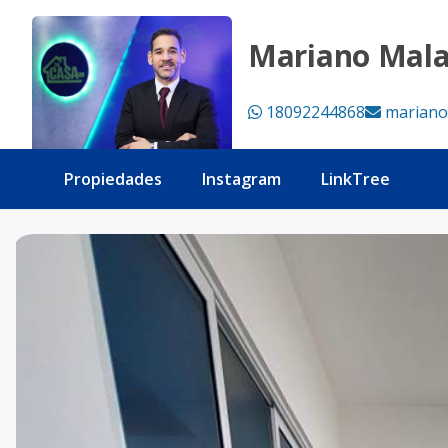
Apartamento con vista al mar, Bella Vista Sur, 4 habitacion
Mariano Mal
18092244868
mariano
Propiedades
Instagram
LinkTree