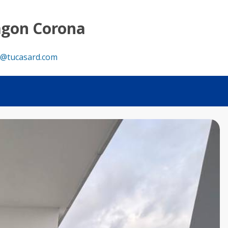
es, 4 parqueos - Tu Casa RD
agon Corona
@tucasard.com