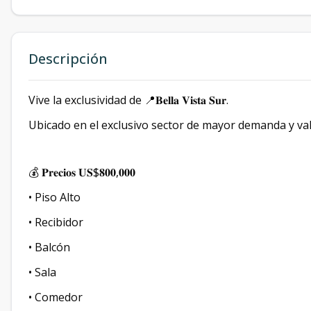
Descripción
Vive la exclusividad de 📍𝐁𝐞𝐥𝐥𝐚 𝐕𝐢𝐬𝐭𝐚 𝐒𝐮𝐫.
Ubicado en el exclusivo sector de mayor demanda y va
💰 𝐏𝐫𝐞𝐜𝐢𝐨𝐬 𝐔𝐒$𝟖𝟎𝟎,𝟎𝟎𝟎
• ⁠Piso Alto
• ⁠Recibidor
• Balcón
• Sala
• Comedor