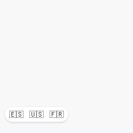
🇪🇸
🇺🇸
🇫🇷