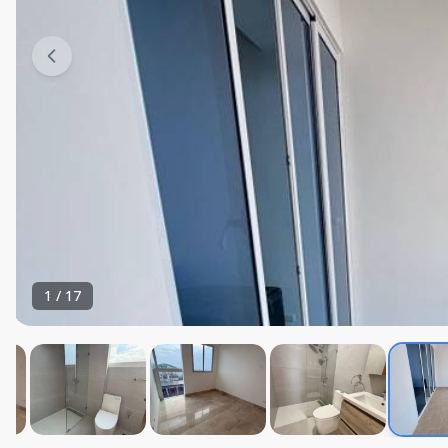
1
/
17