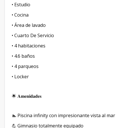
• ⁠Estudio
• Cocina
• Área de lavado
• ⁠Cuarto De Servicio
• 4 habitaciones
• 4.6 baños
• 4 parqueos
• Locker
🌟 𝐀𝐦𝐞𝐧𝐢𝐝𝐚𝐝𝐞𝐬
🏊 Piscina infinity con impresionante vista al mar
💪 Gimnasio totalmente equipado