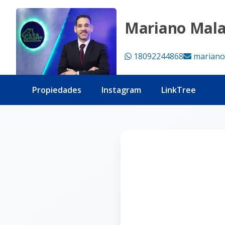
Página no encontrada - Tu Casa RD
Mariano Mal
18092244868
mariano
Propiedades
Instagram
LinkTree