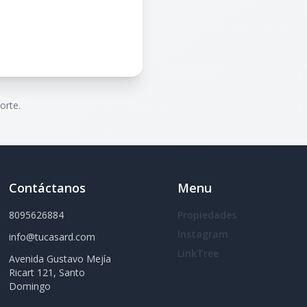
orte.
Contáctanos
Menu
8095626884
Propiedades
Instagram
info@tucasard.com
LinkTree
Avenida Gustavo Mejía
Ricart 121, Santo
Domingo