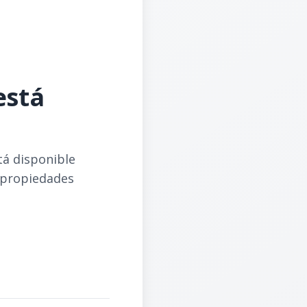
está
tá disponible
 propiedades