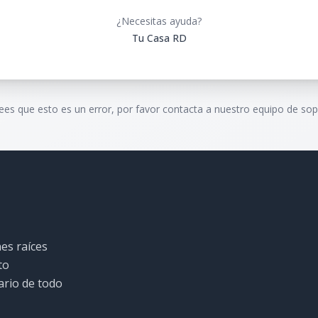
¿Necesitas ayuda?
Tu Casa RD
rees que esto es un error, por favor contacta a nuestro equipo de sop
es raíces
to
ario de todo