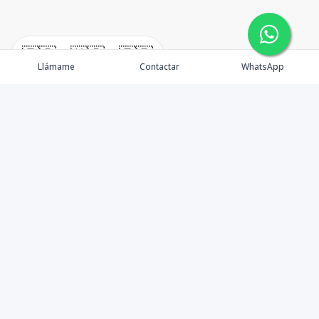
🇪🇸
🇺🇸
🇫🇷
Llámame
Contactar
WhatsApp
TuCasaRD es una empresa de gestión y asesoría en
bienes raíces en la Republica Dominicana, ubicada en la
Ciudad de Santo Domingo, D.N. Esta especializada en el
mercado inmobiliario de todo el país.
Contáctanos
8095626884