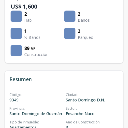
US$ 1,600
2
2
Hab.
Baños
1
2
½ Baños
Parqueo
89
M²
Construcción
Resumen
Código
:
Ciudad
:
9349
Santo Domingo D.N.
Provincia
:
Sector
:
Santo Domingo de Guzmán
Ensanche Naco
Tipo de inmueble
:
Año de Construcción
:
Apartamentos
3