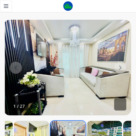
Apartamento amueblado en la Av España - Tu Casa RD
Toggle navigation menu
1
/
27