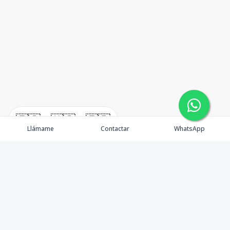
🇪🇸
🇺🇸
🇫🇷
Llámame
Contactar
WhatsApp
TuCasaRD es una empresa de gestión y asesoría en