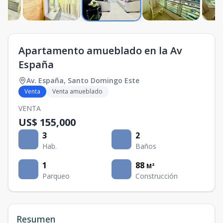
Apartamento amueblado en la Av
España
Av. España
,
Santo Domingo Este
Venta
Venta amueblado
VENTA
US$ 155,000
3
2
Hab.
Baños
1
88
M²
Parqueo
Construcción
Resumen