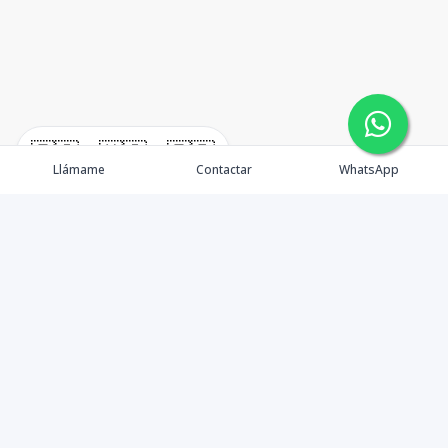
🇪🇸
🇺🇸
🇫🇷
Llámame
Contactar
WhatsApp
TuCasaRD es una empresa de gestión y asesoría en
bienes raíces en la Republica Dominicana, ubicada en la
Ciudad de Santo Domingo, D.N. Esta especializada en el
mercado inmobiliario de todo el país.