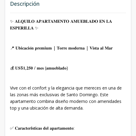
Descripción
✨ 𝐀𝐋𝐐𝐔𝐈𝐋𝐎 𝐀𝐏𝐀𝐑𝐓𝐀𝐌𝐄𝐍𝐓𝐎 𝐀𝐌𝐔𝐄𝐁𝐋𝐀𝐃𝐎 𝐄𝐍 𝐋𝐀
𝐄𝐒𝐏𝐄𝐑𝐈𝐋𝐋𝐀 ✨
📍 𝐔𝐛𝐢𝐜𝐚𝐜𝐢𝐨́𝐧 𝐩𝐫𝐞𝐦𝐢𝐮𝐦 | 𝐓𝐨𝐫𝐫𝐞 𝐦𝐨𝐝𝐞𝐫𝐧𝐚 | 𝐕𝐢𝐬𝐭𝐚 𝐚𝐥 𝐌𝐚𝐫
💰 𝐔𝐒$𝟏,𝟐𝟓𝟎 / 𝐦𝐞𝐬 (𝐚𝐦𝐮𝐞𝐛𝐥𝐚𝐝𝐨)
Vive con el confort y la elegancia que mereces en una de
las zonas más exclusivas de Santo Domingo. Este
apartamento combina diseño moderno con amenidades
top y una ubicación de alta demanda.
✅ 𝐂𝐚𝐫𝐚𝐜𝐭𝐞𝐫𝐢́𝐬𝐭𝐢𝐜𝐚𝐬 𝐝𝐞𝐥 𝐚𝐩𝐚𝐫𝐭𝐚𝐦𝐞𝐧𝐭𝐨: