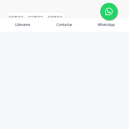
🇪🇸
🇺🇸
🇫🇷
Llámame
Contactar
WhatsApp
TuCasaRD es una empresa de gestión y asesoría en
bienes raíces en la Republica Dominicana, ubicada en la
Ciudad de Santo Domingo, D.N. Esta especializada en el
mercado inmobiliario de todo el país.
Contáctanos
8095626884