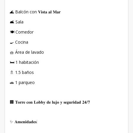
🌊 Balcón con 𝐕𝐢𝐬𝐭𝐚 𝐚𝐥 𝐌𝐚𝐫
🛋️ Sala
🍽️ Comedor
🍳 Cocina
🧺 Área de lavado
🛏️ 1 habitación
🚿 1.5 baños
🚗 1 parqueo
🏢 𝐓𝐨𝐫𝐫𝐞 𝐜𝐨𝐧 𝐋𝐨𝐛𝐛𝐲 𝐝𝐞 𝐥𝐮𝐣𝐨 𝐲 𝐬𝐞𝐠𝐮𝐫𝐢𝐝𝐚𝐝 𝟐𝟒/𝟕
✨ 𝐀𝐦𝐞𝐧𝐢𝐝𝐚𝐝𝐞𝐬: