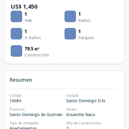
US$ 1,450
1
1
Hab.
Baños
1
1
½ Baños
Parqueo
79.5
M²
Construcción
Resumen
Código
:
Ciudad
:
10084
Santo Domingo D.N.
Provincia
:
Sector
:
Santo Domingo de Guzmán
Ensanche Naco
Tipo de inmueble
:
Año de Construcción
:
Apartamentos
2