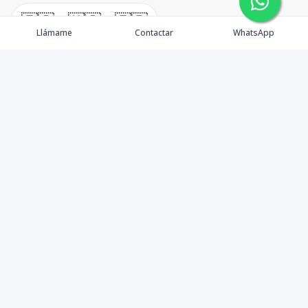
🇪🇸
🇺🇸
🇫🇷
Llámame
Contactar
WhatsApp
TuCasaRD es una empresa de gestión y asesoría en
bienes raíces en la Republica Dominicana, ubicada en la
Ciudad de Santo Domingo, D.N. Esta especializada en el
mercado inmobiliario de todo el país.
Contáctanos
8095626884
info@tucasard.com