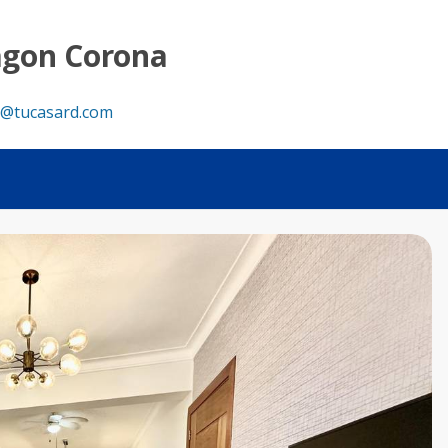
rador Norte - Tu Casa RD
agon Corona
@tucasard.com