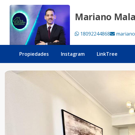
Apartamento amueblado de 2HAB en alquiler ubicado en Mi
Mariano Mal
18092244868
mariano
Propiedades
Instagram
LinkTree