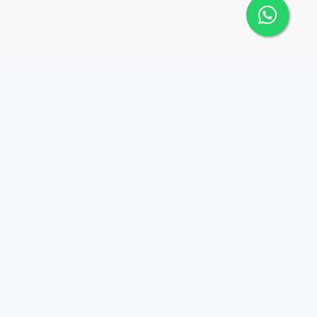
Contáctanos
Menu
8095626884
Propiedades
Instagram
info@tucasard.com