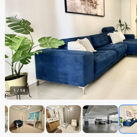
1
/
14