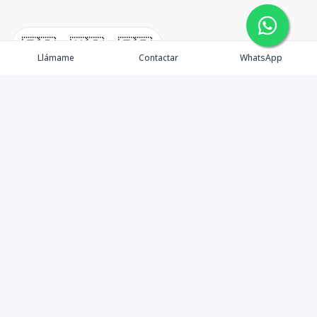
🇪🇸
🇺🇸
🇫🇷
Llámame
Contactar
WhatsApp
TuCasaRD es una empresa de gestión y asesoría en
bienes raíces en la Republica Dominicana, ubicada en la
Ciudad de Santo Domingo, D.N. Esta especializada en el
mercado inmobiliario de todo el país.
Contáctanos
8095626884