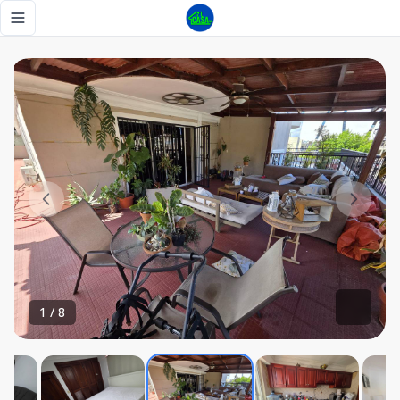
Apart en venta Renacimiento - Tu Casa RD
Toggle navigation menu
1
/
8