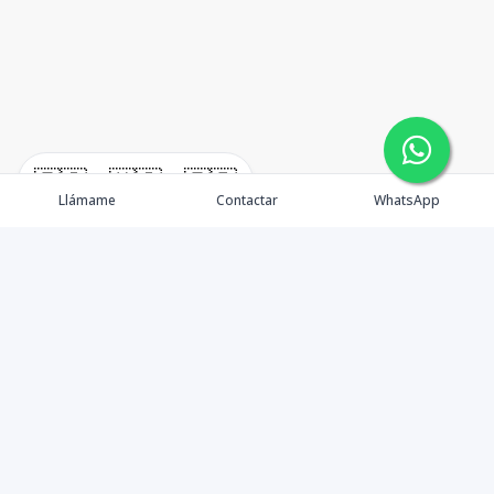
🇪🇸
🇺🇸
🇫🇷
Llámame
Contactar
WhatsApp
TuCasaRD es una empresa de gestión y asesoría en
bienes raíces en la Republica Dominicana, ubicada en la
Ciudad de Santo Domingo, D.N. Esta especializada en el
mercado inmobiliario de todo el país.