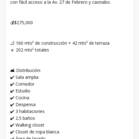
con fácil acceso a la Av. 27 de Febrero y caonabo.
💰$275,000
📐 160 mts² de construcción + 42 mts² de terraza
🔹 202 mts² totales
🛋️ Distribución:
✔️ Sala amplia
✔️ Comedor
✔️ Estudio
✔️ Cocina
✔️ Despensa
✔️ 3 habitaciones
✔️ 2.5 baños
✔️ Walking closet
✔️ Closet de ropa blanca
✔️ Área de lavado