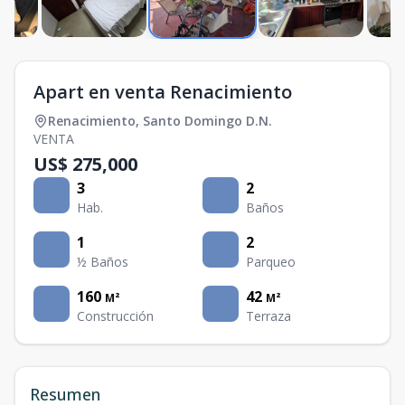
Apart en venta Renacimiento
Renacimiento
,
Santo Domingo D.N.
VENTA
US$ 275,000
3
2
Hab.
Baños
1
2
½ Baños
Parqueo
160
42
M²
M²
Construcción
Terraza
Resumen