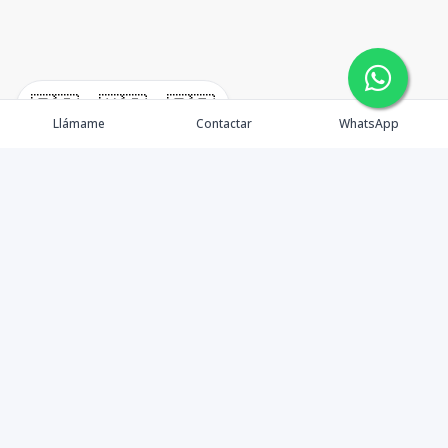
🇪🇸
🇺🇸
🇫🇷
Llámame
Contactar
WhatsApp
TuCasaRD es una empresa de gestión y asesoría en
bienes raíces en la Republica Dominicana, ubicada en la
Ciudad de Santo Domingo, D.N. Esta especializada en el
mercado inmobiliario de todo el país.
Contáctanos