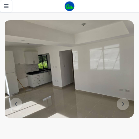
Alquilo hermosa Villa con Jacuzzi 🫶✨ - Tu Casa RD
Toggle navigation menu