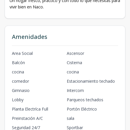
Un hogar fresco, práctico y con todo lo que necesitas para
vivir bien en Naco.
Amenidades
Area Social
Ascensor
Balcón
Cisterna
cocina
cocina
comedor
Estacionamiento techado
Gimnasio
Intercom
Lobby
Parqueos techados
Planta Electríca Full
Portón Eléctrico
Preinstación A/C
sala
Seguridad 24/7
Sportbar