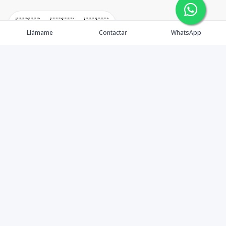
🇪🇸
🇺🇸
🇫🇷
Llámame
Contactar
WhatsApp
TuCasaRD es una empresa de gestión y asesoría en
bienes raíces en la Republica Dominicana, ubicada en la
Ciudad de Santo Domingo, D.N. Esta especializada en el
mercado inmobiliario de todo el país.
Contáctanos
8095626884