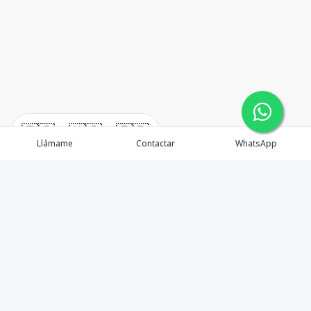
🇪🇸
🇺🇸
🇫🇷
Llámame
Contactar
WhatsApp
TuCasaRD es una empresa de gestión y asesoría en
bienes raíces en la Republica Dominicana, ubicada en la
Ciudad de Santo Domingo, D.N. Esta especializada en el