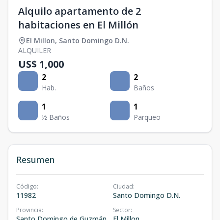
Alquilo apartamento de 2
habitaciones en El Millón
El Millon
,
Santo Domingo D.N.
ALQUILER
US$ 1,000
2
2
Hab.
Baños
1
1
½ Baños
Parqueo
Resumen
Código
:
Ciudad
:
11982
Santo Domingo D.N.
Provincia
:
Sector
:
Santo Domingo de Guzmán
El Millon