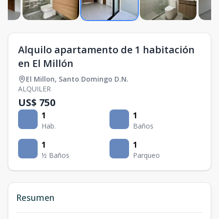
Alquilo apartamento de 1 habitación
en El Millón
El Millon
,
Santo Domingo D.N.
ALQUILER
US$ 750
1
1
Hab.
Baños
1
1
½ Baños
Parqueo
Resumen