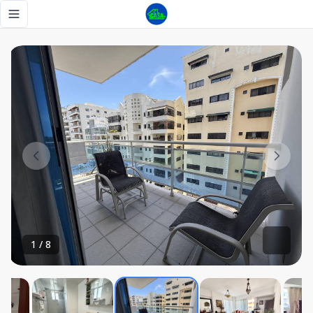
Alquilo amueblado en zona tranquila de Naco. - Tu Casa RD
Toggle navigation menu
1
/
8