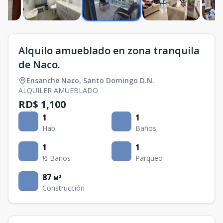
Alquilo amueblado en zona tranquila
de Naco.
Ensanche Naco
,
Santo Domingo D.N.
ALQUILER AMUEBLADO
RD$ 1,100
1
1
Hab.
Baños
1
1
½ Baños
Parqueo
87
M²
Construcción