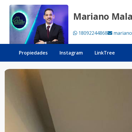
Alquiler Serralles amueblado US$5,000 piso alto - Tu Casa 
Mariano Mal
18092244868
mariano
Propiedades
Instagram
LinkTree