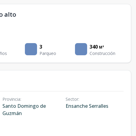
o alto
3
340
M²
ños
Parqueo
Construcción
Provincia
:
Sector
:
Santo Domingo de
Ensanche Serralles
Guzmán