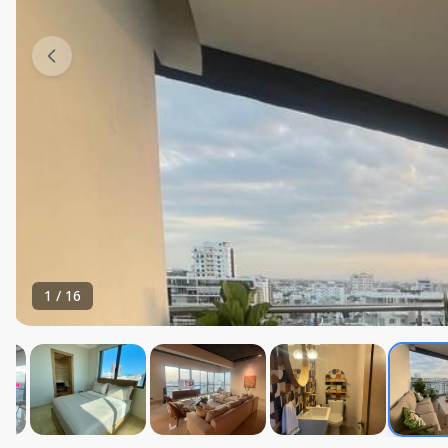
1
/
16