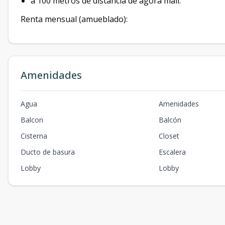
a 100 metros de distancia de ágora mall.
Renta mensual (amueblado):
Amenidades
Agua
Amenidades
Balcon
Balcón
Cisterna
Closet
Ducto de basura
Escalera
Lobby
Lobby