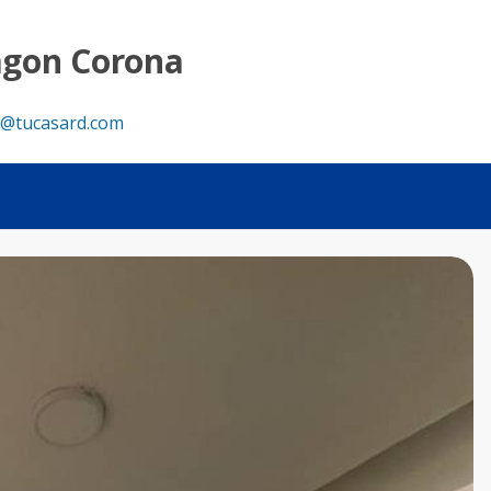
RD
agon Corona
@tucasard.com