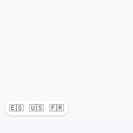
🇪🇸
🇺🇸
🇫🇷