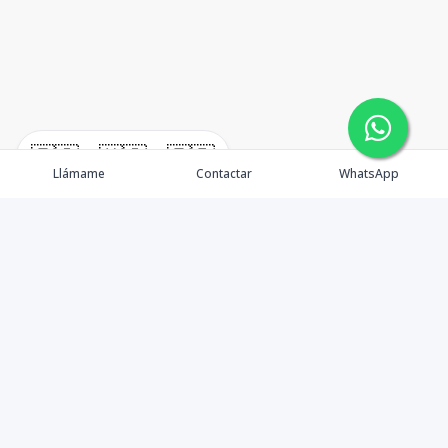
🇪🇸
🇺🇸
🇫🇷
Llámame
Contactar
WhatsApp
TuCasaRD es una empresa de gestión y asesoría en
bienes raíces en la Republica Dominicana, ubicada en la
Ciudad de Santo Domingo, D.N. Esta especializada en el
mercado inmobiliario de todo el país.