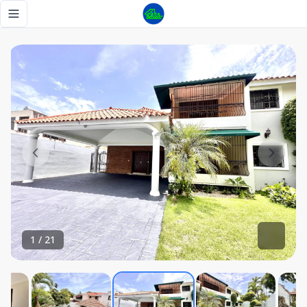
ALQUILER! Exclusiva Casa en Los Cacicazgos | 6 Habitacion
Toggle navigation menu
1
/
21