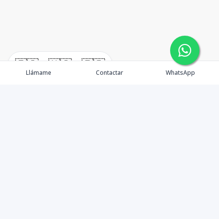
🇪🇸
🇺🇸
🇫🇷
Llámame
Contactar
WhatsApp
TuCasaRD es una empresa de gestión y asesoría en
bienes raíces en la Republica Dominicana, ubicada en la
Ciudad de Santo Domingo, D.N. Esta especializada en el
mercado inmobiliario de todo el país.