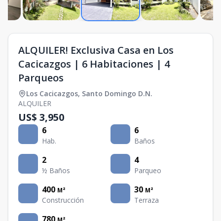
ALQUILER! Exclusiva Casa en Los
Cacicazgos | 6 Habitaciones | 4
Parqueos
Los Cacicazgos
,
Santo Domingo D.N.
ALQUILER
US$ 3,950
6
6
Hab.
Baños
2
4
½ Baños
Parqueo
400
30
M²
M²
Construcción
Terraza
780
M²