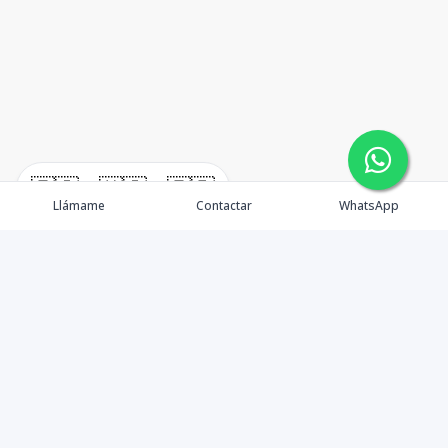
🇪🇸
🇺🇸
🇫🇷
Llámame
Contactar
WhatsApp
TuCasaRD es una empresa de gestión y asesoría en
bienes raíces en la Republica Dominicana, ubicada en la
Ciudad de Santo Domingo, D.N. Esta especializada en el