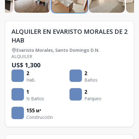
ALQUILER EN EVARISTO MORALES DE 2
HAB
Evaristo Morales
,
Santo Domingo D.N.
ALQUILER
US$ 1,300
2
2
Hab.
Baños
1
2
½ Baños
Parqueo
155
M²
Construcción