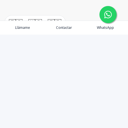
🇪🇸
🇺🇸
🇫🇷
Llámame
Contactar
WhatsApp
TuCasaRD es una empresa de gestión y asesoría en
bienes raíces en la Republica Dominicana, ubicada en la
Ciudad de Santo Domingo, D.N. Esta especializada en el
mercado inmobiliario de todo el país.
Contáctanos