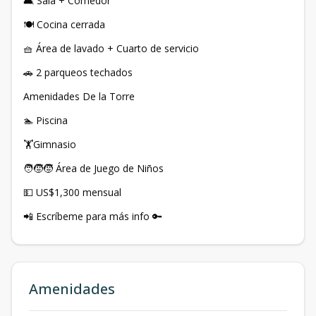
🛋 Sala + Comedor
🍽 Cocina cerrada
🧺 Área de lavado + Cuarto de servicio
🚗 2 parqueos techados
Amenidades De la Torre
🏊 Piscina
🏋️Gimnasio
🧑‍🧒‍🧒 Área de Juego de Niños
💵 US$1,300 mensual
📲 Escríbeme para más info 🔑
Amenidades