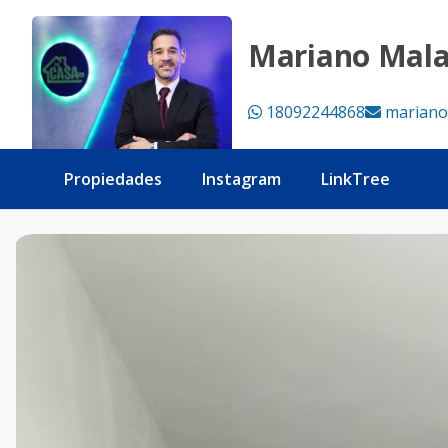
Alquiler en Bella Vista 2 habitaciones - Tu Casa RD
Mariano Mal
18092244868
mariano
Propiedades
Instagram
LinkTree