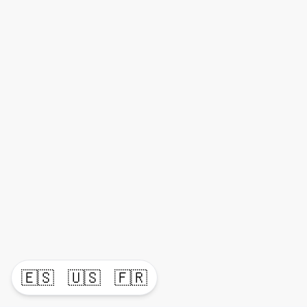
🇪🇸
🇺🇸
🇫🇷