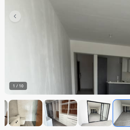
1
/
10