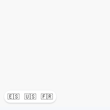
🇪🇸
🇺🇸
🇫🇷