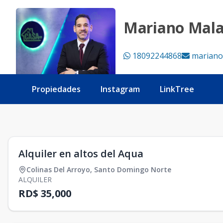
Alquiler en altos del Aqua - Tu Casa RD
Mariano Mal
18092244868
mariano
Propiedades
Instagram
LinkTree
1
/
0
Alquiler en altos del Aqua
Colinas Del Arroyo
,
Santo Domingo Norte
ALQUILER
RD$ 35,000