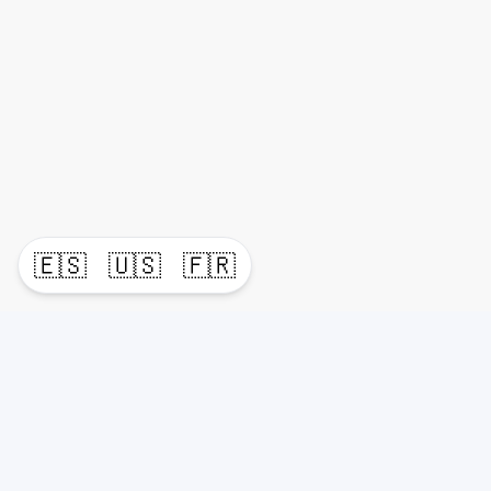
🇪🇸
🇺🇸
🇫🇷