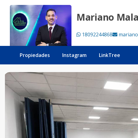
Alquiler de piso completo 300mt en El Millón - Tu Casa RD
Mariano Mal
18092244868
mariano
Propiedades
Instagram
LinkTree