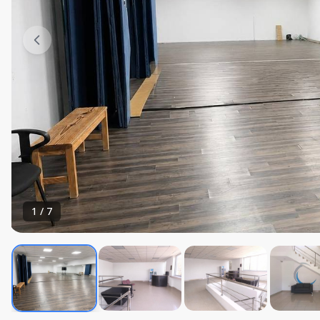
1
/
7