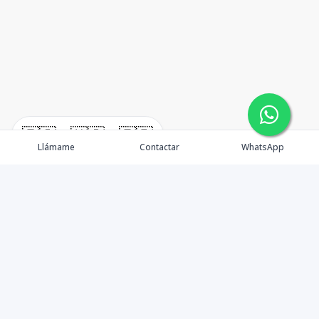
🇪🇸
🇺🇸
🇫🇷
Llámame
Contactar
WhatsApp
TuCasaRD es una empresa de gestión y asesoría en
bienes raíces en la Republica Dominicana, ubicada en la
Ciudad de Santo Domingo, D.N. Esta especializada en el