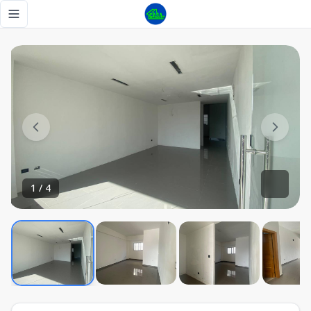
Alquiler de Local Comercial 60mt2 en Los Prados| US$1250 
Toggle navigation menu
1
/
4