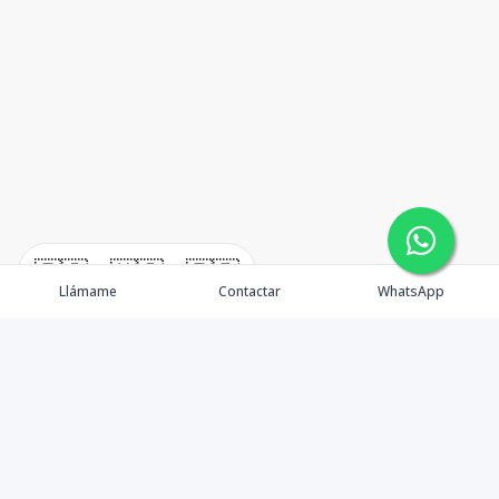
🇪🇸
🇺🇸
🇫🇷
Llámame
Contactar
WhatsApp
TuCasaRD es una empresa de gestión y asesoría en