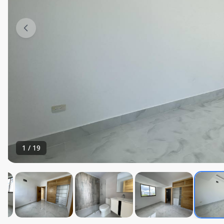
1
/
19