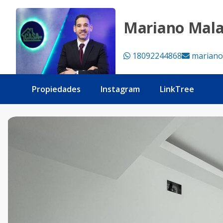
Alquiler de 3 Habitaciones con Estudio y Balcón en la Urb R
Mariano Mal
18092244868
mariano
Propiedades
Instagram
LinkTree