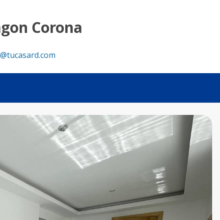
eal - Tu Casa RD
agon Corona
@tucasard.com