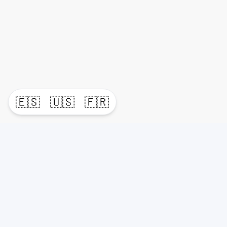
🇪🇸
🇺🇸
🇫🇷