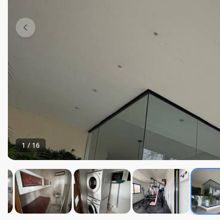
1
/
16