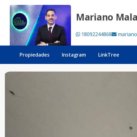
Alquiler Apt. Mirador Sur, 3 Hab. - Tu Casa RD
Mariano Mal
18092244868
mariano
Propiedades
Instagram
LinkTree