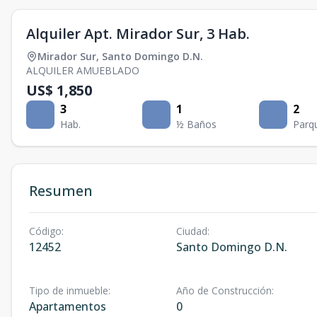
Alquiler Apt. Mirador Sur, 3 Hab.
Mirador Sur
,
Santo Domingo D.N.
ALQUILER AMUEBLADO
US$ 1,850
3
1
2
Hab.
½ Baños
Parq
Resumen
Código
:
Ciudad
:
12452
Santo Domingo D.N.
Tipo de inmueble
:
Año de Construcción
:
Apartamentos
0