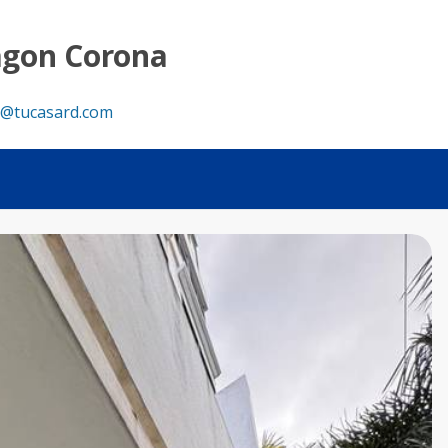
agon Corona
@tucasard.com