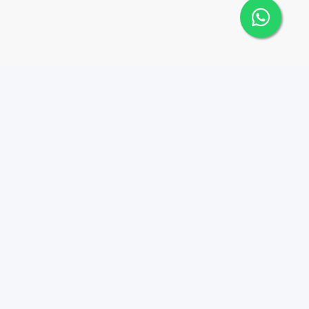
Contáctanos
Menu
8095626884
Propiedades
Instagram
info@tucasard.com