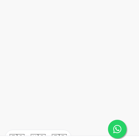
🇪🇸
🇺🇸
🇫🇷