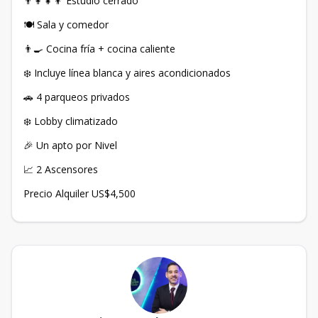
👨‍👩‍👧‍👦 Estudio cerrado
🍽️ Sala y comedor
👨‍🍳 Cocina fría + cocina caliente
❄️ Incluye línea blanca y aires acondicionados
🚗 4 parqueos privados
❄️ Lobby climatizado
🎉 Un apto por Nivel
📈 2 Ascensores
Precio Alquiler US$4,500