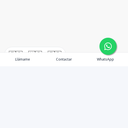
🇪🇸
🇺🇸
🇫🇷
Llámame
Contactar
WhatsApp
TuCasaRD es una empresa de gestión y asesoría en
bienes raíces en la Republica Dominicana, ubicada en la
Ciudad de Santo Domingo, D.N. Esta especializada en el