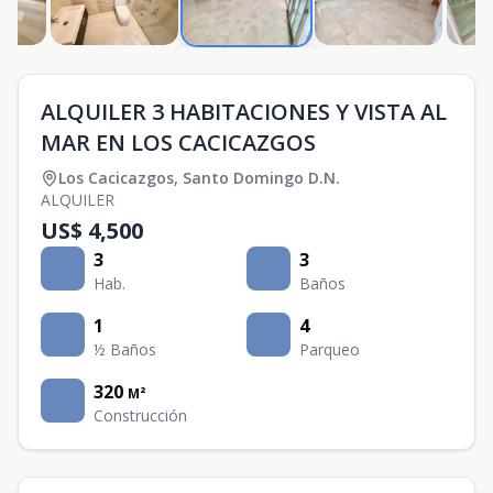
ALQUILER 3 HABITACIONES Y VISTA AL
MAR EN LOS CACICAZGOS
Los Cacicazgos
,
Santo Domingo D.N.
ALQUILER
US$ 4,500
3
3
Hab.
Baños
1
4
½ Baños
Parqueo
320
M²
Construcción