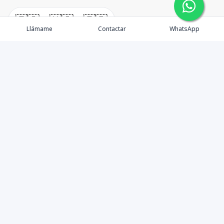
🇪🇸
🇺🇸
🇫🇷
Llámame
Contactar
WhatsApp
TuCasaRD es una empresa de gestión y asesoría en
bienes raíces en la Republica Dominicana, ubicada en la
Ciudad de Santo Domingo, D.N. Esta especializada en el
mercado inmobiliario de todo el país.
Contáctanos
8095626884
info@tucasard.com