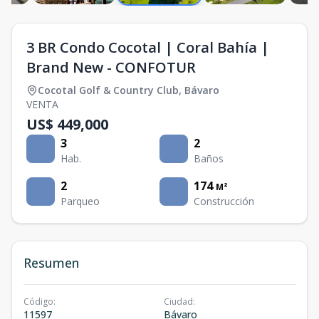
3 BR Condo Cocotal | Coral Bahía |
Brand New - CONFOTUR
Cocotal Golf & Country Club
,
Bávaro
VENTA
US$ 449,000
3
2
Hab.
Baños
2
174
M²
Parqueo
Construcción
Resumen
Código
:
Ciudad
:
11597
Bávaro