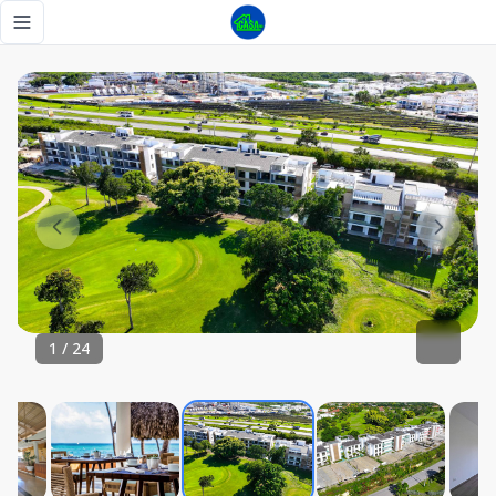
3 BR Condo Cocotal | Coral Bahía | Brand New - CONFOTUR
Toggle navigation menu
1
/
24