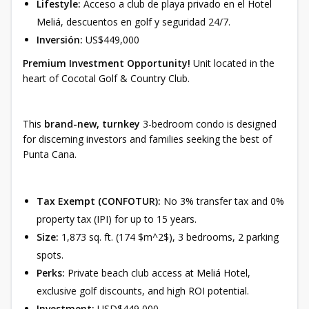
Lifestyle:
Acceso a club de playa privado en el Hotel
Meliá, descuentos en golf y seguridad 24/7.
Inversión:
US$449,000
Premium Investment Opportunity!
Unit located in the
heart of Cocotal Golf & Country Club.
This
brand-new, turnkey
3-bedroom condo is designed
for discerning investors and families seeking the best of
Punta Cana.
Tax Exempt (CONFOTUR):
No 3% transfer tax and 0%
property tax (IPI) for up to 15 years.
Size:
1,873 sq. ft. (174 $m^2$), 3 bedrooms, 2 parking
spots.
Perks:
Private beach club access at Meliá Hotel,
exclusive golf discounts, and high ROI potential.
Investment:
USD$449,000