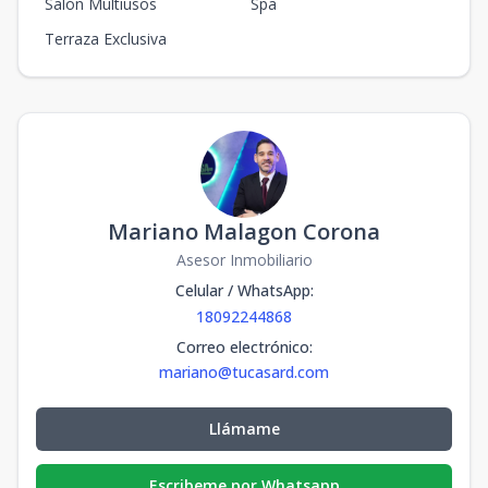
Salón Multiusos
Spa
Terraza Exclusiva
Mariano Malagon Corona
Asesor Inmobiliario
Celular / WhatsApp
:
18092244868
Correo electrónico
:
mariano@tucasard.com
Llámame
Escribeme por Whatsapp