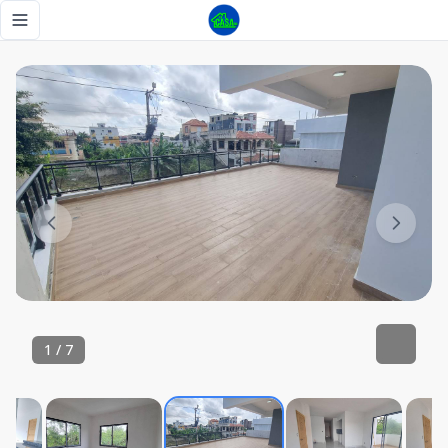
2da con Terraza Nuevo Amanecer, Zona Orintal Oriental - 
Toggle navigation menu
1
/
7