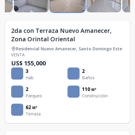
2da con Terraza Nuevo Amanecer,
Zona Orintal Oriental
Residencial Nuevo Amanecer
,
Santo Domingo Este
VENTA
US$ 155,000
3
2
Hab.
Baños
2
110
M²
Parqueo
Construcción
62
M²
Terraza