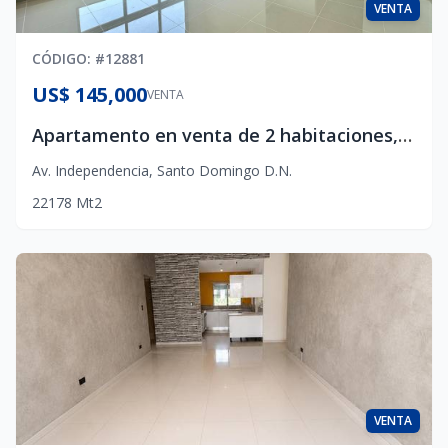
VENTA
CÓDIGO
: #
12881
US$ 145,000
VENTA
Apartamento en venta de 2 habitaciones, Avenida Independencia
Av. Independencia
,
Santo Domingo D.N.
2
2
1
78
Mt2
VENTA