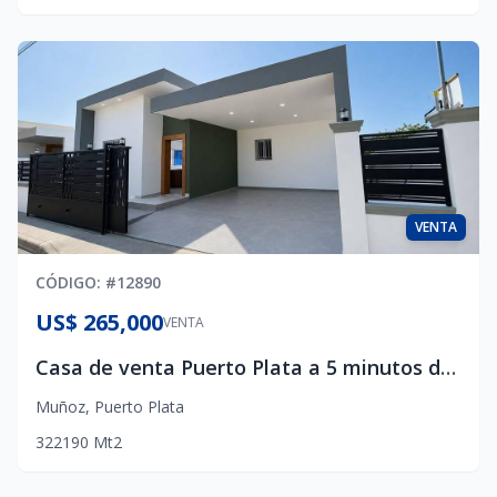
VENTA
CÓDIGO
: #
12890
US$ 265,000
VENTA
Casa de venta Puerto Plata a 5 minutos de la Playa
Muñoz
,
Puerto Plata
3
2
2
190
Mt2