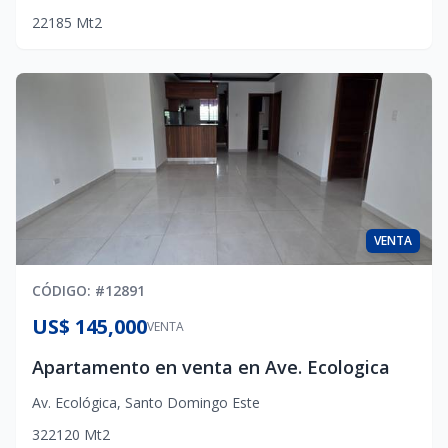
2
2
1
85
Mt2
VENTA
CÓDIGO
: #
12891
US$ 145,000
VENTA
Apartamento en venta en Ave. Ecologica
Av. Ecológica
,
Santo Domingo Este
3
2
2
120
Mt2