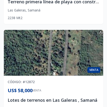
Terreno primera línea de playa con construcción de Villa , en Las Galeras , Samaná
Las Galeras
,
Samaná
2238
Mt2
VENTA
CÓDIGO
: #
12872
US$ 58,000
VENTA
Lotes de terrenos en Las Galeras , Samaná