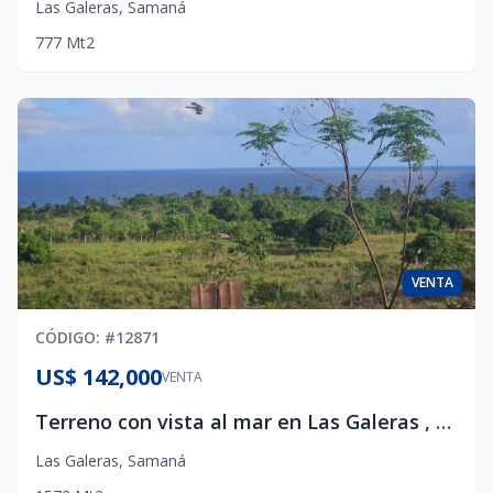
Las Galeras
,
Samaná
777
Mt2
VENTA
CÓDIGO
: #
12871
US$ 142,000
VENTA
Terreno con vista al mar en Las Galeras , Samaná
Las Galeras
,
Samaná