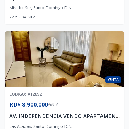
Mirador Sur
,
Santo Domingo D.N.
2
2
2
97.84
Mt2
VENTA
CÓDIGO
: #
12892
RD$ 8,900,000
VENTA
AV. INDEPENDENCIA VENDO APARTAMENTO, 2H, 2.5B, HAB. SERV. 1P
Las Acacias
,
Santo Domingo D.N.