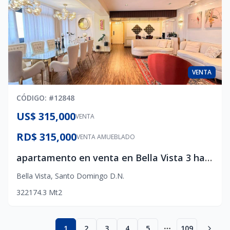
VENTA
CÓDIGO
: #
12848
US$ 315,000
VENTA
RD$ 315,000
VENTA AMUEBLADO
apartamento en venta en Bella Vista 3 habitaciones
Bella Vista
,
Santo Domingo D.N.
3
2
2
174.3
Mt2
1
2
3
4
5
109