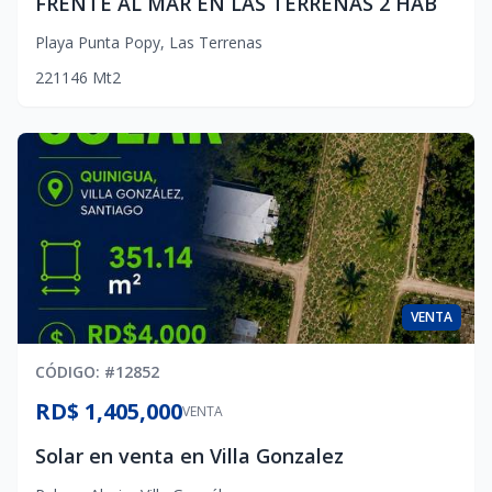
FRENTE AL MAR EN LAS TERRENAS 2 HAB
Playa Punta Popy
,
Las Terrenas
2
2
1
146
Mt2
VENTA
CÓDIGO
: #
12852
RD$ 1,405,000
VENTA
Solar en venta en Villa Gonzalez