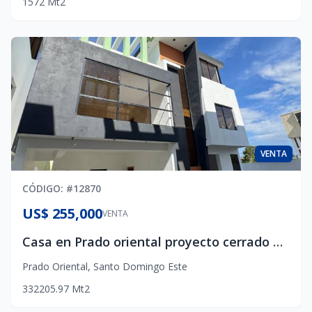
1572
Mt2
VENTA
CÓDIGO
: #
12870
US$ 255,000
VENTA
Casa en Prado oriental proyecto cerrado de 4 casa
Prado Oriental
,
Santo Domingo Este
3
3
2
205.97
Mt2