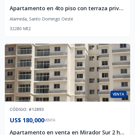
Apartamento en 4to piso con terraza privada en Residencial LP-9, próximo a Prolongación 27 de Febrero
Alameda
,
Santo Domingo Oeste
3
2
2
80
Mt2
VENTA
CÓDIGO
: #
12893
US$ 180,000
VENTA
Apartamento en venta en Mirador Sur 2 habitaciones