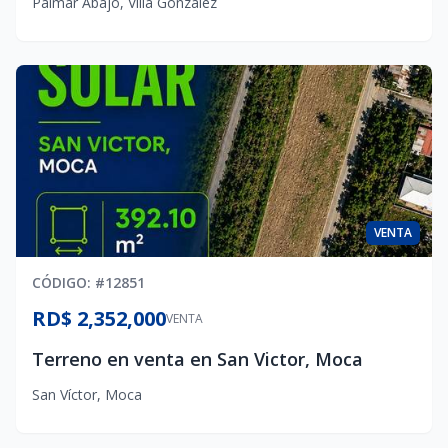
Palmar Abajo
,
Villa González
VENTA
CÓDIGO
: #
12851
RD$ 2,352,000
VENTA
Terreno en venta en San Victor, Moca
San Víctor
,
Moca