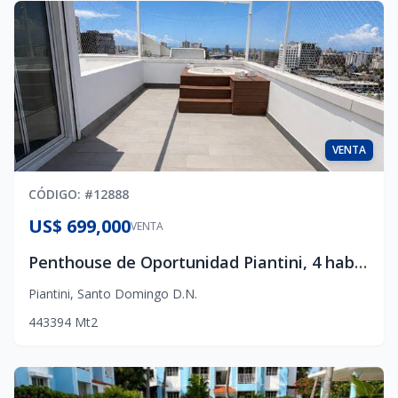
VENTA
CÓDIGO
: #
12888
US$ 699,000
VENTA
Penthouse de Oportunidad Piantini, 4 habitaciones, 3 parqueos, terraza privada
Piantini
,
Santo Domingo D.N.
4
4
3
394
Mt2