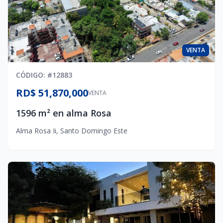
VENTA
CÓDIGO
: #
12883
RD$ 51,870,000
VENTA
1596 m² en alma Rosa
Alma Rosa Ii
,
Santo Domingo Este