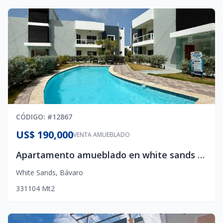
CÓDIGO
: #
12867
US$ 190,000
VENTA AMUEBLADO
Apartamento amueblado en white sands en venta
White Sands
,
Bávaro
3
3
1
104
Mt2