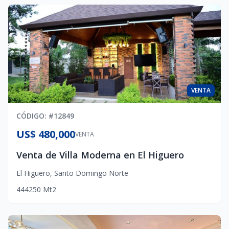
VENTA
CÓDIGO
: #
12849
US$ 480,000
VENTA
Venta de Villa Moderna en El Higuero
El Higuero
,
Santo Domingo Norte
4
4
4
250
Mt2