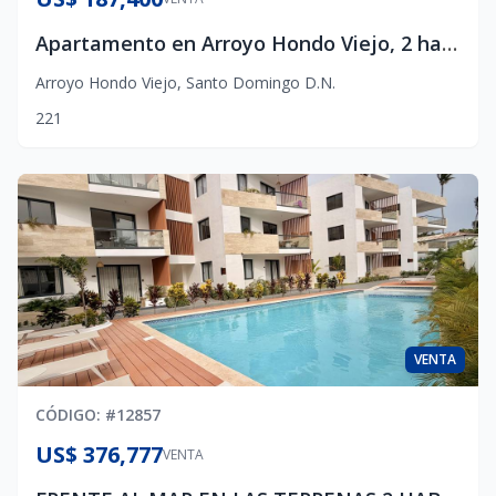
Apartamento en Arroyo Hondo Viejo, 2 habitaciones y área social
Arroyo Hondo Viejo
,
Santo Domingo D.N.
2
2
1
VENTA
CÓDIGO
: #
12857
US$ 376,777
VENTA