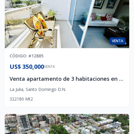
VENTA
CÓDIGO
: #
12885
US$ 350,000
VENTA
Venta apartamento de 3 habitaciones en La Julia . Balcón + vista al mar
La Julia
,
Santo Domingo D.N.
3
2
2
180
Mt2