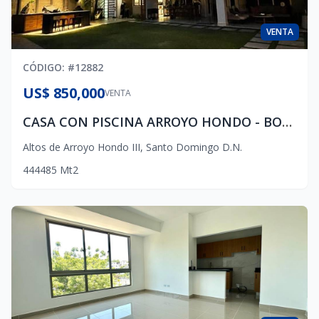
VENTA
CÓDIGO
: #
12882
US$ 850,000
VENTA
CASA CON PISCINA ARROYO HONDO - BOTANICO
Altos de Arroyo Hondo III
,
Santo Domingo D.N.
4
4
4
485
Mt2