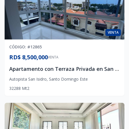
VENTA
CÓDIGO
: #
12865
RD$ 8,500,000
VENTA
Apartamento con Terraza Privada en San Isidro | RD$8.5 Millones
Autopista San Isidro
,
Santo Domingo Este
3
2
2
88
Mt2