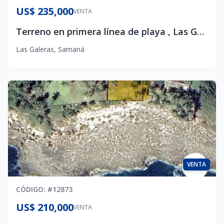
US$ 235,000
VENTA
Terreno en primera línea de playa , Las Galeras , Samaná
Las Galeras
,
Samaná
VENTA
CÓDIGO
: #
12873
US$ 210,000
VENTA