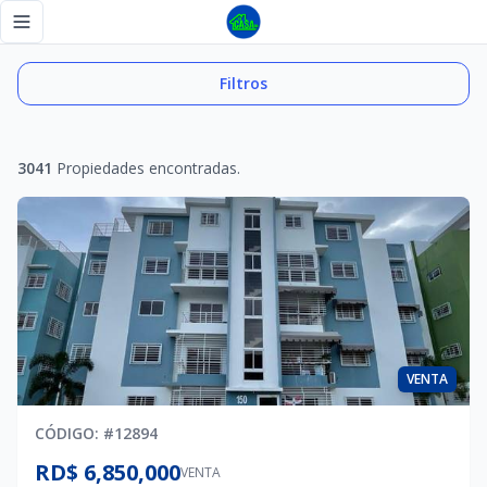
Propiedades - Tu Casa RD
Toggle navigation menu
Filtros
3041
Propiedades encontradas.
VENTA
CÓDIGO
: #
12894
RD$ 6,850,000
VENTA