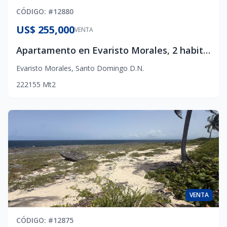
CÓDIGO
: #
12880
US$ 255,000
VENTA
Apartamento en Evaristo Morales, 2 habitaciones
Evaristo Morales
,
Santo Domingo D.N.
2
2
2
155
Mt2
VENTA
CÓDIGO
: #
12875