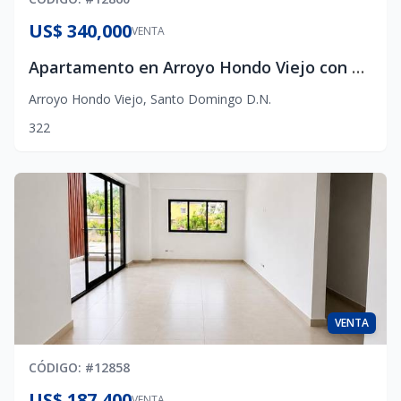
US$ 340,000
VENTA
Apartamento en Arroyo Hondo Viejo con amplia terraza privada, 3 habitaciones
Arroyo Hondo Viejo
,
Santo Domingo D.N.
3
2
2
VENTA
CÓDIGO
: #
12858
US$ 187,400
VENTA