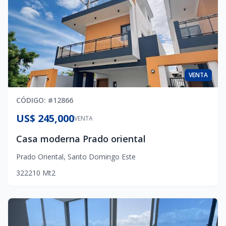
VENTA
CÓDIGO
: #
12866
US$ 245,000
VENTA
Casa moderna Prado oriental
Prado Oriental
,
Santo Domingo Este
3
2
2
210
Mt2