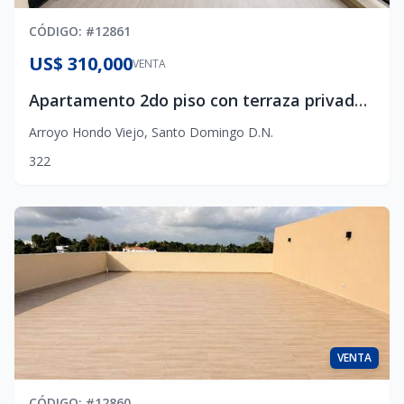
CÓDIGO
: #
12861
US$ 310,000
VENTA
Apartamento 2do piso con terraza privada, 3 habitaciones
Arroyo Hondo Viejo
,
Santo Domingo D.N.
3
2
2
VENTA
CÓDIGO
: #
12860