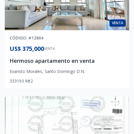
VENTA
CÓDIGO
: #
12864
US$ 375,000
VENTA
Hermoso apartamento en venta
Evaristo Morales
,
Santo Domingo D.N.
3
3
3
193
Mt2