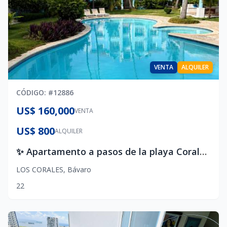
VENTA
ALQUILER
CÓDIGO
: #
12886
US$ 160,000
VENTA
US$ 800
ALQUILER
✨ Apartamento a pasos de la playa Corales Bavaro punta cana
LOS CORALES
,
Bávaro
2
2